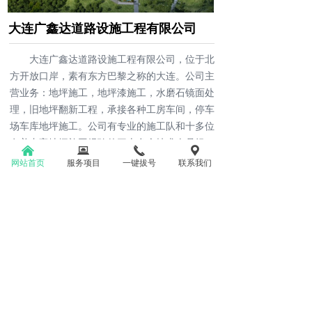
大连广鑫达道路设施工程有限公司
大连广鑫达道路设施工程有限公司，位于北
方开放口岸，素有东方巴黎之称的大连。公司主
营业务：地坪施工，地坪漆施工，水磨石镜面处
理，旧地坪翻新工程，承接各种工房车间，停车
场车库地坪施工。公司有专业的施工队和十多位
有着丰富地坪施工经验的三十多个技术人员组
낀
뀵
끅
끇
成，公司有各种大中小型设备，能够同时承接各
网站首页
服务项目
一键拔号
联系我们
种大小工程。
查看更多
确保地坪后期正常使
用